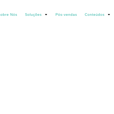
obre Nós
Soluções
Pós-vendas
Conteúdos
MANUAL
M
INSTRUÇÕES_SprayPackE_POR_2417
X
ra