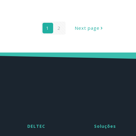
PRODUTO PELO CLIENTE
1
2
Next page
DELTEC
Soluções