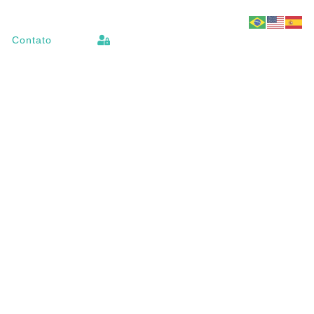
Contato
ANUAL INSTRUÇÕES_PEA-
906
1