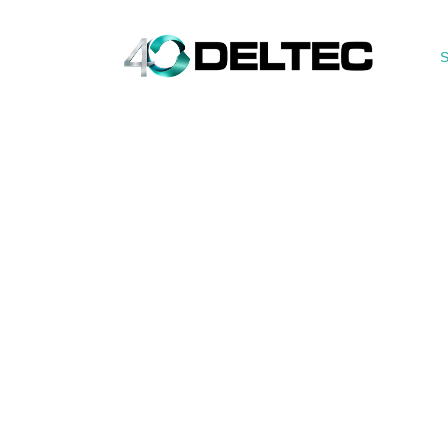
S
Tarefa_59402346_ROMAG
pdf