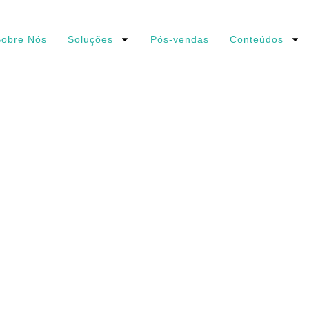
obre Nós
Soluções
Pós-vendas
Conteúdos
NOLE-
OS2446_SPARE_PARTS
O
M