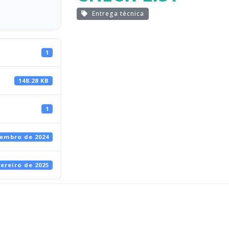
Entrega técnica
1
148.28 KB
1
vembro de 2024
vereiro de 2025