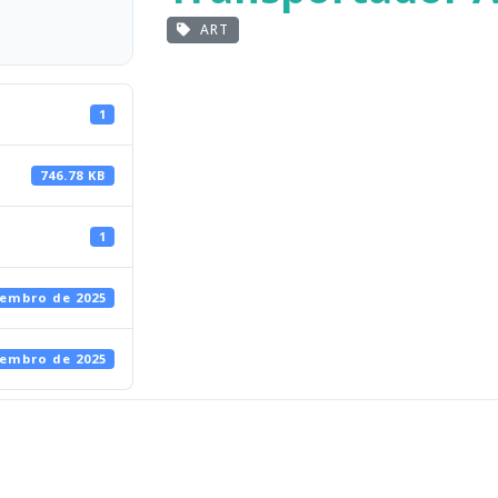
ART
1
746.78 KB
1
vembro de 2025
vembro de 2025