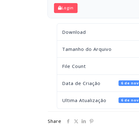
Login
Download
Tamanho do Arquivo
File Count
Data de Criação
6 de no
Ultima Atualização
6 de no
Share