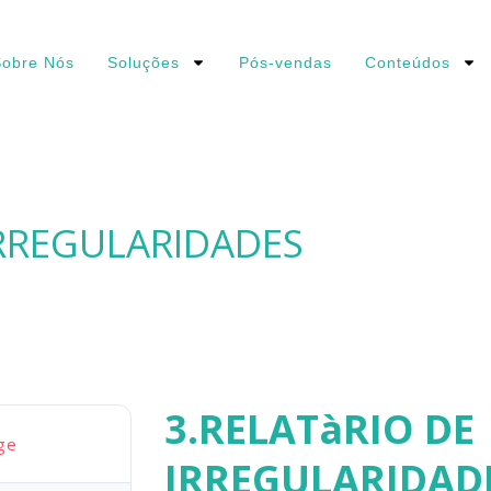
obre Nós
Soluções
Pós-vendas
Conteúdos
IRREGULARIDADES
3.RELATàRIO DE
ge
IRREGULARIDAD