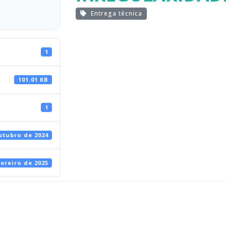
Entrega técnica
1
101.01 KB
1
utubro de 2024
vereiro de 2025