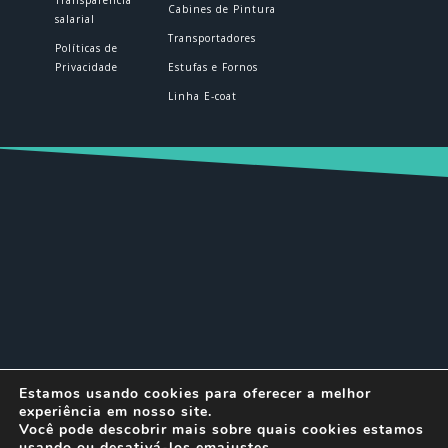
Transparência
Cabines de Pintura
salarial
Transportadores
Políticas de
Privacidade
Estufas e Fornos
Linha E-coat
© DELTEC 2026 | Todos os direitos
Estamos usando cookies para oferecer a melhor
reservados.
experiência em nosso site.
Você pode descobrir mais sobre quais cookies estamos
usando ou desativá-los em
ajustes
.