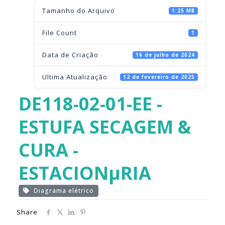
Tamanho do Arquivo
1.25 MB
File Count
1
Data de Criação
16 de julho de 2024
Ultima Atualização
12 de fevereiro de 2025
DE118-02-01-EE -
ESTUFA SECAGEM &
CURA -
ESTACIONµRIA
Diagrama elétrico
Share