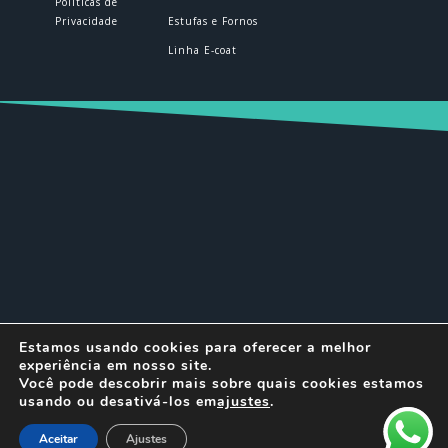
Políticas de
Privacidade
Estufas e Fornos
Linha E-coat
© DELTEC 2026 | Todos os direitos
Estamos usando cookies para oferecer a melhor
reservados.
experiência em nosso site.
Você pode descobrir mais sobre quais cookies estamos
usando ou desativá-los em
ajustes
.
Aceitar
Ajustes