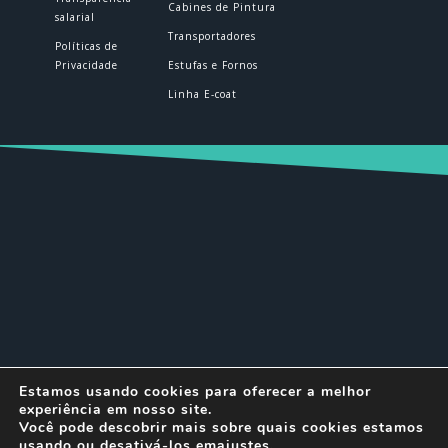
Cabines de Pintura
salarial
Transportadores
Políticas de
Privacidade
Estufas e Fornos
Linha E-coat
© DELTEC 2026 | Todos os direitos
Estamos usando cookies para oferecer a melhor
reservados.
experiência em nosso site.
Você pode descobrir mais sobre quais cookies estamos
usando ou desativá-los em
ajustes
.