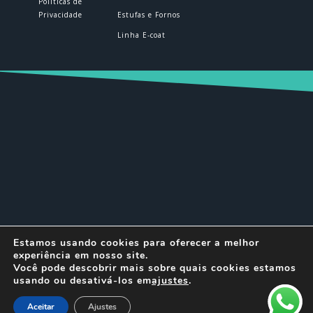
Políticas de
Privacidade
Estufas e Fornos
Linha E-coat
© DELTEC 2026 | Todos os direitos
Estamos usando cookies para oferecer a melhor
reservados.
experiência em nosso site.
Você pode descobrir mais sobre quais cookies estamos
usando ou desativá-los em
ajustes
.
Aceitar
Ajustes