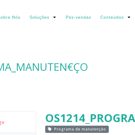
obre Nós
Soluções
Pós-vendas
Conteúdos
MA_MANUTEN€ÇO
OS1214_PROGR
ge
Programa de manutenção