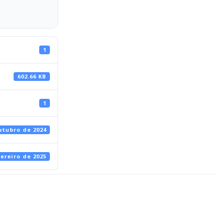
1
602.66 KB
1
utubro de 2024
vereiro de 2025