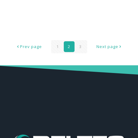
DE328-97-11-EE – QDL 2 PAINEL BOMBA CHILLER
Prev page
1
2
3
Next page