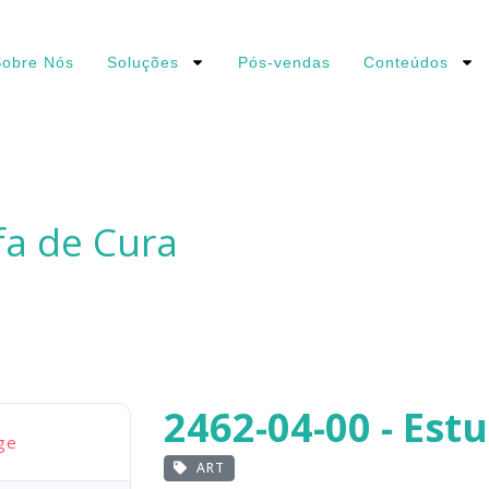
obre Nós
Soluções
Pós-vendas
Conteúdos
fa de Cura
2462-04-00 - Est
ge
ART