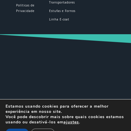
Transportadores
Políticas de
Privacidade
Estufas e Fornos
Linha E-coat
© DELTEC 2026 | Todos os direitos
Estamos usando cookies para oferecer a melhor
reservados.
experiência em nosso site.
Você pode descobrir mais sobre quais cookies estamos
usando ou desativá-los em
ajustes
.