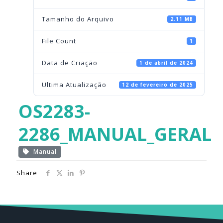
Tamanho do Arquivo
2.11 MB
File Count
1
Data de Criação
1 de abril de 2024
Ultima Atualização
12 de fevereiro de 2025
OS2283-
2286_MANUAL_GERAL
Manual
Share