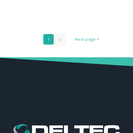
DE197-03-01-EE – CABINE DE PINTURA KOMPAC AIR
AUTOMÁTICA 16000müh
1
2
Next page