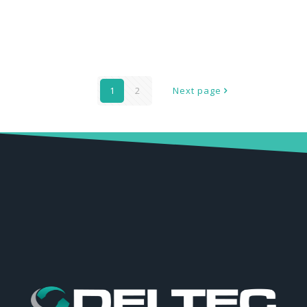
DE344-00-01-EE – SALA DE PINTURA Pà E ESTUFA
CURA ESTACIONµRIA – 380V
1
2
Next page