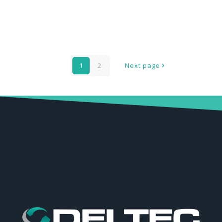
DE377-03-01-EE – CABINE DE PINTURA A PÓ COLOR
CHANGE AUTOMÁTICA 9000 – 380V
1
2
Next page