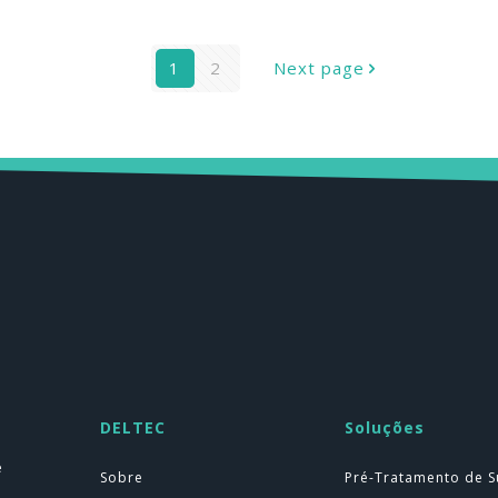
1
2
Next page
DELTEC
Soluções
e
Sobre
Pré-Tratamento de S