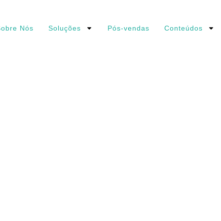
obre Nós
Soluções
Pós-vendas
Conteúdos
OS2353_PROGRAMA_MANUTENÇÃO
O