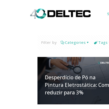
S
Filter by
Categories
Tags
Desperdício de Pó na
Pintura Eletrostática: Co
reduzir para 3%