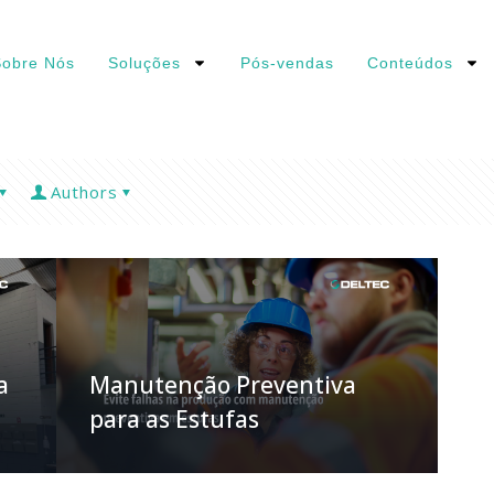
obre Nós
Soluções
Pós-vendas
Conteúdos
Authors
a
Manutenção Preventiva
para as Estufas