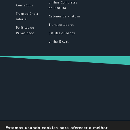
Linhas Completas
Conteúdos
de Pintura
Transparência
Cabines de Pintura
salarial
Transportadores
Políticas de
Privacidade
Estufas e Fornos
Linha E-coat
© DELTEC 2026 | Todos os direitos
Estamos usando cookies para oferecer a melhor
reservados.